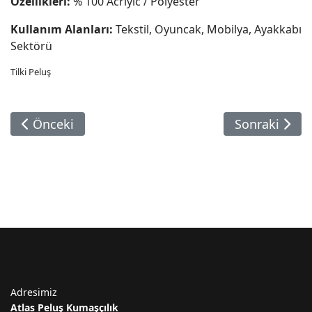
Özellikleri:
% 100 Acrlyic / Polyester
Kullanım Alanları:
Tekstil, Oyuncak, Mobilya, Ayakkabı
Sektörü
Tilki Peluş
Önceki Makale: Fox Navy
Sonraki Maka
Önceki
Sonraki
Adresimiz
Atlas Peluş Kumaşçılık