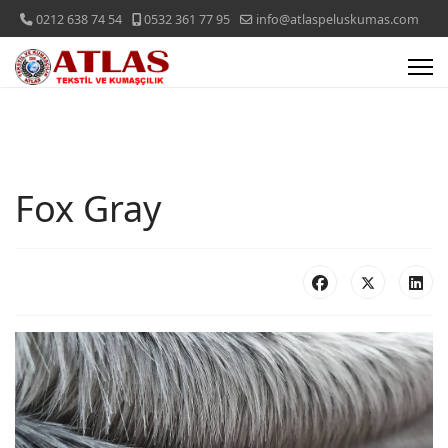
0212 638 74 54
0532 361 77 95
info@atlaspeluskumas.com
Fox Gray